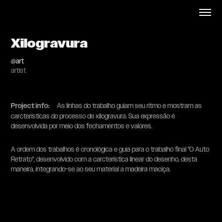
Xilogravura
@art
artist
Project info
:
As linhas do trabalho guiam seu rítmo e mostram as
carcterísticas do processo de xilogravura. Sua expressão é
desenvolvida por meio dos fechamentos e valores.
A ordem dos trabalhos é cronológica e guia para o trabalho final "O Auto
Retrato", desenvolvido com a carcterística linear do desenho, desta
maneira, integrando-se ao seu material a madeira maciça.