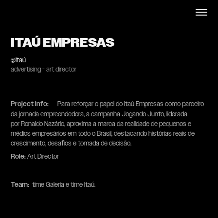
ITAÚ EMPRESAS
@Itaú
advertising - art director
Project info
:
Para reforçar o papel do Itaú Empresas como parceiro
da jornada empreendedora, a campanha Jogando Junto, liderada
por Ronaldo Nazário, aproxima a marca da realidade de pequenos e
médios empresários em todo o Brasil, destacando histórias reais de
crescimento, desafios e tomada de decisão.
Role:
Art Director
Team:
​​​​​​​ time Galeria e time Itaú.